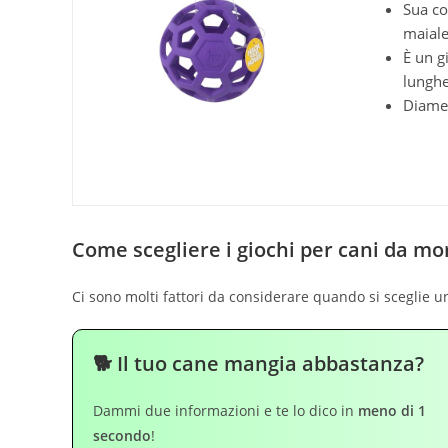
Sua co
maiale
È un g
lunghe
Diamet
Come scegliere i giochi per cani da m
Ci sono molti fattori da considerare quando si sceglie un
🐕 Il tuo cane mangia abbastanza?
Dammi due informazioni e te lo dico in
meno di 1
secondo
!