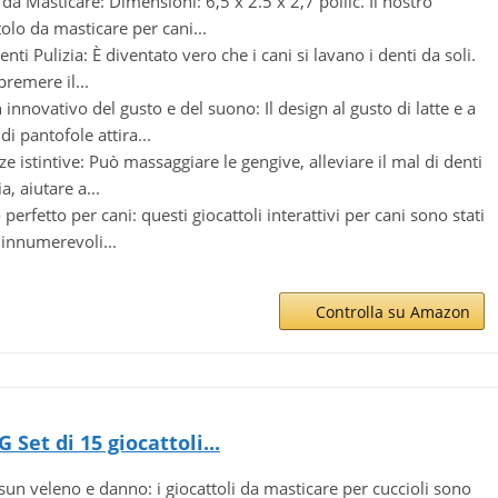
 da Masticare: Dimensioni: 6,5 x 2.5 x 2,7 pollic. Il nostro
tolo da masticare per cani...
nti Pulizia: È diventato vero che i cani si lavano i denti da soli.
premere il...
 innovativo del gusto e del suono: Il design al gusto di latte e a
di pantofole attira...
ze istintive: Può massaggiare le gengive, alleviare il mal di denti
ia, aiutare a...
perfetto per cani: questi giocattoli interattivi per cani sono stati
i innumerevoli...
Controlla su Amazon
Set di 15 giocattoli...
un veleno e danno: i giocattoli da masticare per cuccioli sono