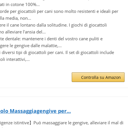
zati in cotone 100%...
orde per giocattoli per cani sono molto resistenti e ideali per
la media, non...
re il cane lontano dalla solitudine. I giochi di giocattoli
 alleviare l'ansia del...
te dentale: mantenere i denti del vostro cane puliti e
gere le gengive dalle malattie,...
diversi tipi di giocattoli per cani. Il set di giocattoli include
oli interattivi,...
Controlla su Amazon
olo Massaggiagengive per...
genze istintive】Può massaggiare le gengive, alleviare il mal di