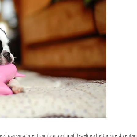
 si possano fare. I cani sono animali fedeli e affettuosi, e diventa