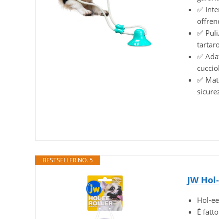
✅ Inte
offren
✅ Puliz
tartar
✅ Adatt
cucciol
✅ Mate
sicurez
BESTSELLER NO. 5
JW Hol-
Hol-ee
È fatt