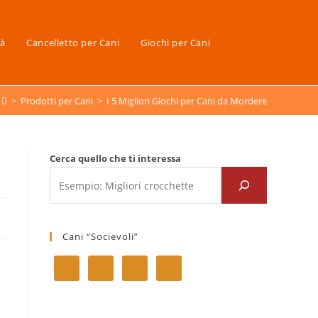
tà
Cancelletto per Cani
Giochi per Cani
>
Prodotti per Cani
>
I 5 Migliori Giochi per Cani da Mordere
Cerca quello che ti interessa
Cani “Socievoli”