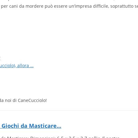
per cani da mordere può essere un’impresa difficile, soprattutto s
?
ucciolo), allora …
 da noi di CaneCucciolo!
Giochi da Masticare...