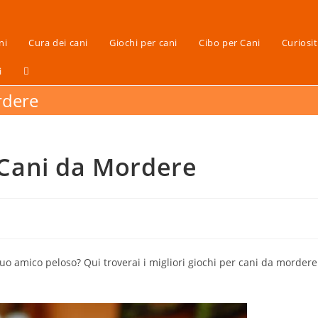
ni
Cura dei cani
Giochi per cani
Cibo per Cani
Curiosi
i
rdere
r Cani da Mordere
tuo amico peloso? Qui troverai i migliori giochi per cani da mordere