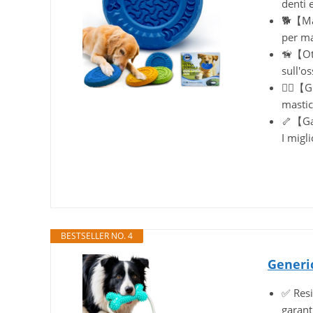
denti e
🐕【Ma
per mas
🦮【Ott
sull'os
🐕‍🦺【
mastic
🦴【Gar
I migli
BESTSELLER NO. 4
Generic
✅ Resi
garant