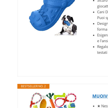
Sicuro
giocat
Cani De
Puoi s
Design
forma 
Esigen
e l'ans
Regalo 
testat
BESTSELLER NO. 2
MUOIVG 
★ Ness