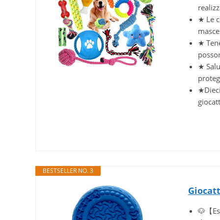
realiz
★ Le c
mascel
★ Tene
possono
★ Salu
proteg
★Dieci 
giocatt
BESTSELLER NO. 3
Giocatt
🐶【Esi