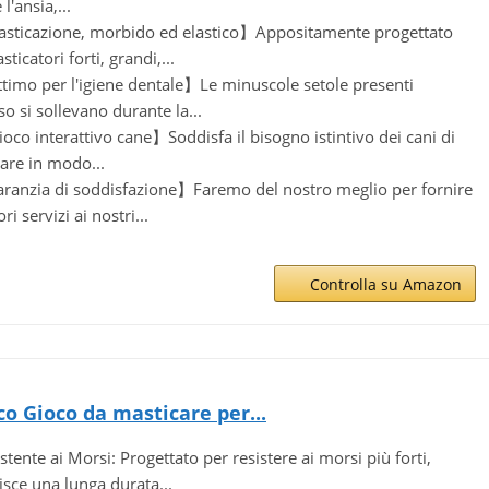
 l'ansia,...
sticazione, morbido ed elastico】Appositamente progettato
ticatori forti, grandi,...
imo per l'igiene dentale】Le minuscole setole presenti
so si sollevano durante la...
Gioco interattivo cane】Soddisfa il bisogno istintivo dei cani di
are in modo...
anzia di soddisfazione】Faremo del nostro meglio per fornire
ori servizi ai nostri...
Controlla su Amazon
o Gioco da masticare per...
stente ai Morsi: Progettato per resistere ai morsi più forti,
isce una lunga durata...