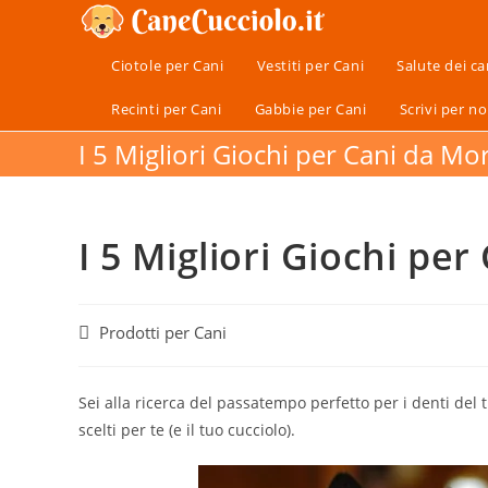
Salta
al
Ciotole per Cani
Vestiti per Cani
Salute dei ca
contenuto
Recinti per Cani
Gabbie per Cani
Scrivi per no
I 5 Migliori Giochi per Cani da Mo
I 5 Migliori Giochi pe
Categoria
Prodotti per Cani
dell'articolo:
Sei alla ricerca del passatempo perfetto per i denti del 
scelti per te (e il tuo cucciolo).