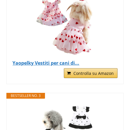
Yaopelky Vestiti per cani di...
Controlla su Amazon
BESTSELLER NO. 3