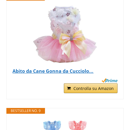
Abito da Cane Gonna da Cucciolo...
Controlla su Amazon
BESTSELLER NO. 9