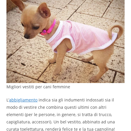
Migliori vestiti per cani femmine
L’
abbigliamento
indica sia gli indumenti indossati sia il
modo di vestire che combina questi ultimi con altri
elementi (per le persone, in genere, si tratta di trucco,
capigliatura, accessori). Un bel vestito, abbinato ad una
curata toelettatura, renderà felice te e la tua cagnolina!