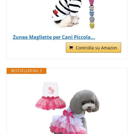
Zunea Magliette per Cani Piccola...
Controlla su Amazon
BESTSELLER NO. 5