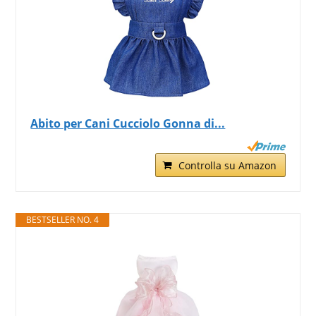
Abito per Cani Cucciolo Gonna di...
Controlla su Amazon
BESTSELLER NO. 4