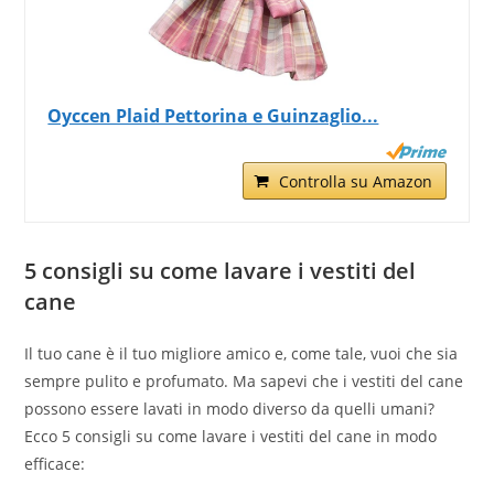
Oyccen Plaid Pettorina e Guinzaglio...
Controlla su Amazon
5 consigli su come lavare i vestiti del
cane
Il tuo cane è il tuo migliore amico e, come tale, vuoi che sia
sempre pulito e profumato. Ma sapevi che i vestiti del cane
possono essere lavati in modo diverso da quelli umani?
Ecco 5 consigli su come lavare i vestiti del cane in modo
efficace: