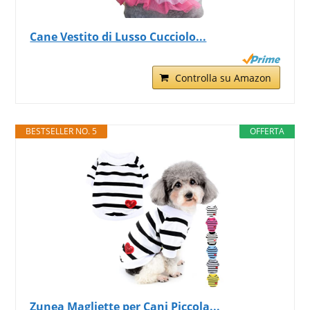
Cane Vestito di Lusso Cucciolo...
Controlla su Amazon
BESTSELLER NO. 5
OFFERTA
Zunea Magliette per Cani Piccola...