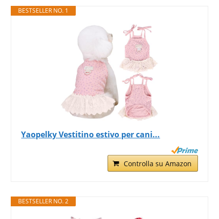
BESTSELLER NO. 1
Yaopelky Vestitino estivo per cani...
Controlla su Amazon
BESTSELLER NO. 2