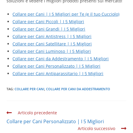
soluzioni e vedere i migliori prodotti presenti sul mercato!
Collare per Cani | I 5 Migliori per Te (e il tuo Cucciolo)
Collare per Cani Piccoli | I 5 Migliori
Collare per Cani Grandi | I 5 Migliori
Collare per Cani Antistress | I 5 Migliori
Collare per Cani Satellitare | I 5 Migliori
Collare per Cani Luminoso | I 5 Migliori
Collare per Cani da Addestramento | I 5 Migliori
Collare per Cani Personalizzato | I 5 Migliori
Collare per Cani Antiparassitario | I 5 Migliori
TAG:
COLLARE PER CANI
,
COLLARE PER CANI DA ADDESTRAMENTO
Leggi
Articolo precedente
altri
Collare per Cani Personalizzato | I 5 Migliori
articoli
Articolo successivo