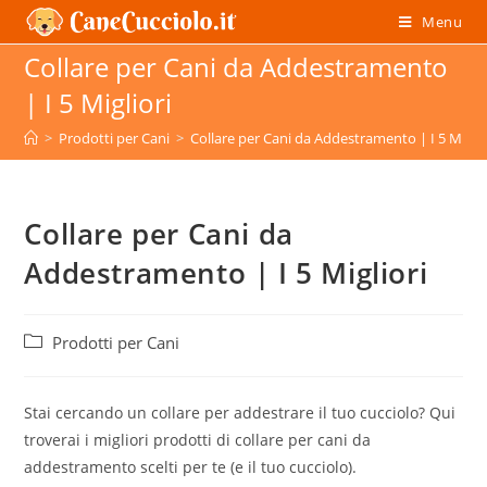
Salta
Menu
al
Collare per Cani da Addestramento
contenuto
| I 5 Migliori
>
Prodotti per Cani
>
Collare per Cani da Addestramento | I 5 Miglio
Collare per Cani da
Addestramento | I 5 Migliori
Categoria
Prodotti per Cani
dell'articolo:
Stai cercando un collare per addestrare il tuo cucciolo? Qui
troverai i migliori prodotti di collare per cani da
addestramento scelti per te (e il tuo cucciolo).