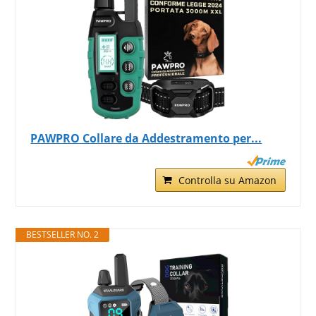
PAWPRO Collare da Addestramento per...
Controlla su Amazon
BESTSELLER NO. 2