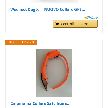
Weenect Dog XT - NUOVO Collare GPS...
Controlla su Amazon
BESTSELLER NO. 3
Cinomania Collare Satellitare...