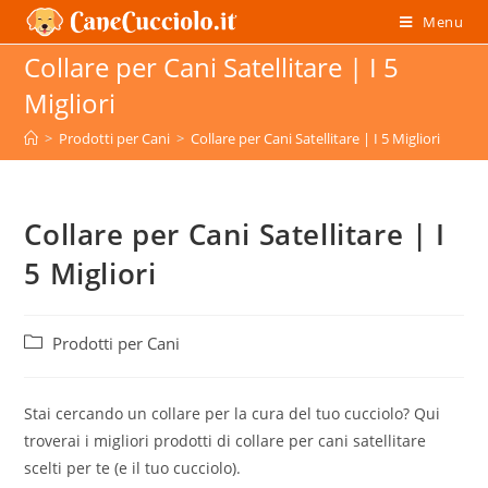
Salta
Menu
al
Collare per Cani Satellitare | I 5
contenuto
Migliori
>
Prodotti per Cani
>
Collare per Cani Satellitare | I 5 Migliori
Collare per Cani Satellitare | I
5 Migliori
Categoria
Prodotti per Cani
dell'articolo:
Stai cercando un collare per la cura del tuo cucciolo? Qui
troverai i migliori prodotti di collare per cani satellitare
scelti per te (e il tuo cucciolo).