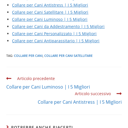
Collare per Cani Antistress | I 5 Migliori
Collare per Cani Satellitare | I 5 Migliori
Collare per Cani Luminoso | I 5 Migliori
Collare per Cani da Addestramento | I 5 Migliori
Collare per Cani Personalizzato | I 5 Migliori
Collare per Cani Antiparassitario | I 5 Migliori
TAG:
COLLARE PER CANI
,
COLLARE PER CANI SATELLITARE
Leggi
Articolo precedente
altri
Collare per Cani Luminoso | I 5 Migliori
articoli
Articolo successivo
Collare per Cani Antistress | I 5 Migliori
POTREBBE ANCHE PIACERTI