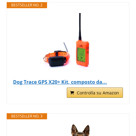
BESTSELLER NO. 2
Dog Trace GPS X20+ Kit, composto da...
Controlla su Amazon
BESTSELLER NO. 3