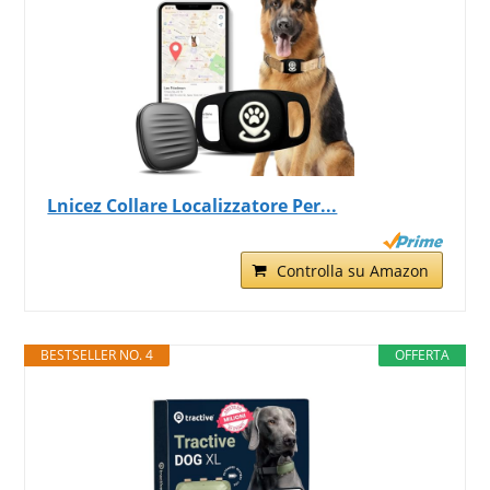
Lnicez Collare Localizzatore Per...
Controlla su Amazon
BESTSELLER NO. 4
OFFERTA