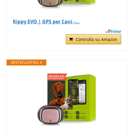
Kippy EVO | GPS per Cani -...
Controlla su Amazon
BESTSELLER NO. 6