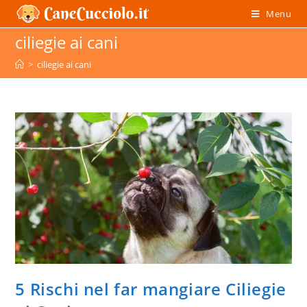
Salta
Menu
al
ciliegie ai cani
contenuto
>
ciliegie ai cani
5 Rischi nel far mangiare Ciliegie