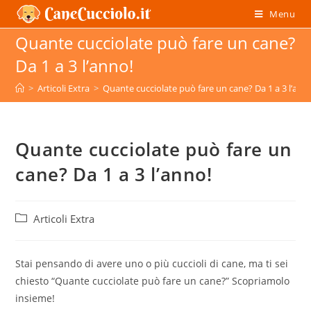
Salta
Menu
al
Quante cucciolate può fare un cane?
contenuto
Da 1 a 3 l’anno!
>
Articoli Extra
>
Quante cucciolate può fare un cane? Da 1 a 3 l’ann
Quante cucciolate può fare un
cane? Da 1 a 3 l’anno!
Categoria
Articoli Extra
dell'articolo:
Stai pensando di avere uno o più cuccioli di cane, ma ti sei
chiesto “Quante cucciolate può fare un cane?” Scopriamolo
insieme!