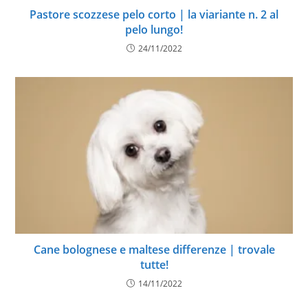
Pastore scozzese pelo corto | la viariante n. 2 al
pelo lungo!
24/11/2022
Cane bolognese e maltese differenze | trovale
tutte!
14/11/2022