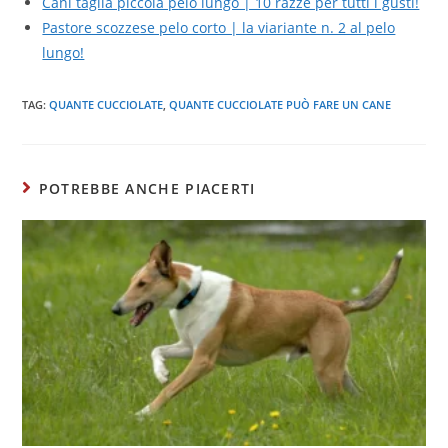
Cani taglia piccola pelo lungo | 10 razze per tutti i gusti!
Pastore scozzese pelo corto | la viariante n. 2 al pelo
lungo!
TAG:
QUANTE CUCCIOLATE
,
QUANTE CUCCIOLATE PUÒ FARE UN CANE
POTREBBE ANCHE PIACERTI