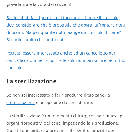
gravidanza e la cura dei cuccioli!
Se decidi di far riprodurre il tuo cane e tenere il cucciolo,
devi considerare che è probabile che dovrai affrontare notti
di pianti. Ma per quante notti piange un cucciolo di cane?
Scoprilo subito cliccando qui!
Potresti essere interessato anche ad un cancelletto per
cani. Clicca qui per scoprire le soluzioni più sicure per il tuo
cucciolo.
La sterilizzazione
Se non sei interessato a far riprodurre il tuo cane, la
sterilizzazione
è un’opzione da considerare.
La sterilizzazione è un intervento chirurgico che rimuove gli
organi riproduttivi del cane,
impedendo la riproduzione
.
Questo può aiutare a prevenire il sovraffollamento dei