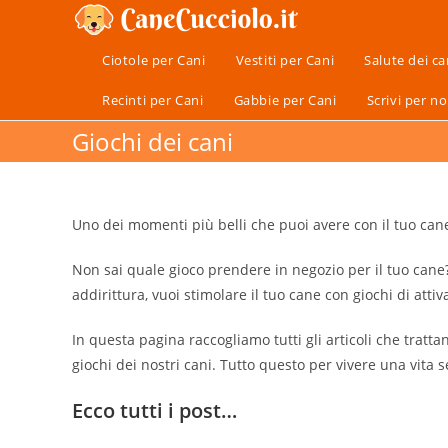
Salta
al
Ciotole per Cani
Vestiti per Cani
Salute dei ca
contenuto
Recinti per Cani
Gabbie per Cani
Scrivi per no
Giochi dei cani
Uno dei momenti più belli che puoi avere con il tuo can
Non sai quale gioco prendere in negozio per il tuo cane?
addirittura, vuoi stimolare il tuo cane con giochi di att
In questa pagina raccogliamo tutti gli articoli che tratt
giochi dei nostri cani. Tutto questo per vivere una vita s
Ecco tutti i post…