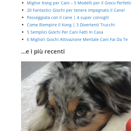
Miglior Kong per Cani – 5 Modelli per il Gioco Perfett
20 Fantastici Giochi per tenere impegnato il Cane!
Passeggiata con il cane | 4 super consigli!
Come Riempire Il Kong | 3 Divertenti Trucchi
5 Semplici Giochi Per Cani Fatti In Casa
6 Migliori Giochi Attivazione Mentale Cani Fai Da Te
…e i più recenti