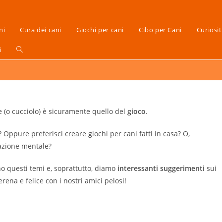
ni
Cura dei cani
Giochi per cani
Cibo per Cani
Curiosi
i
e (o cucciolo) è sicuramente quello del
gioco
.
 Oppure preferisci creare giochi per cani fatti in casa? O,
ivazione mentale?
ano questi temi e, soprattutto, diamo
interessanti
suggerimenti
sui
erena e felice con i nostri amici pelosi!