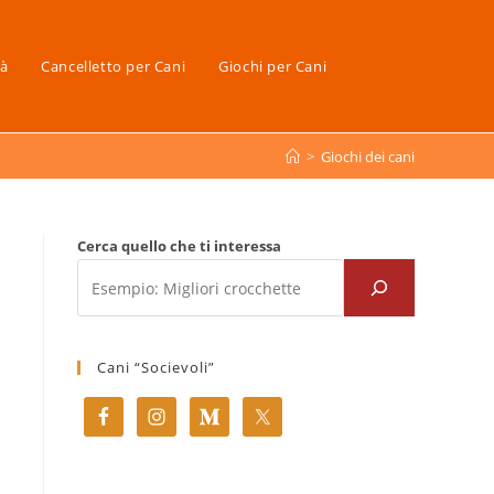
tà
Cancelletto per Cani
Giochi per Cani
>
Giochi dei cani
Cerca quello che ti interessa
Cani “Socievoli”