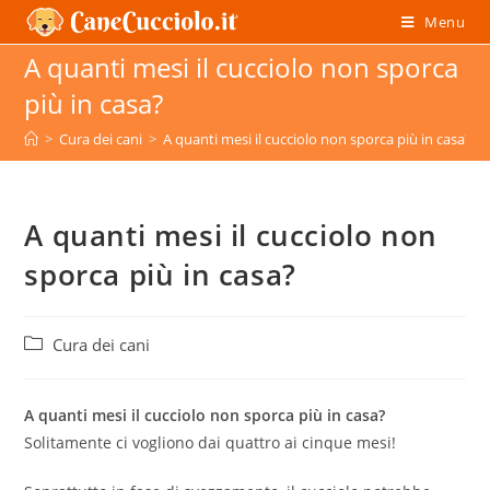
Salta
Menu
al
A quanti mesi il cucciolo non sporca
contenuto
più in casa?
>
Cura dei cani
>
A quanti mesi il cucciolo non sporca più in casa?
A quanti mesi il cucciolo non
sporca più in casa?
Categoria
Cura dei cani
dell'articolo:
A quanti mesi il cucciolo non sporca più in casa?
Solitamente ci vogliono dai quattro ai cinque mesi!