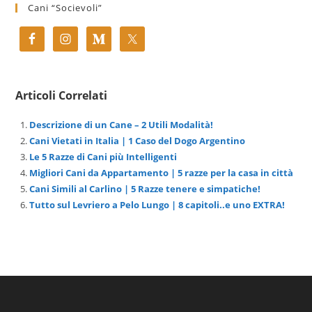
Cani “Socievoli”
Articoli Correlati
Descrizione di un Cane – 2 Utili Modalità!
Cani Vietati in Italia | 1 Caso del Dogo Argentino
Le 5 Razze di Cani più Intelligenti
Migliori Cani da Appartamento | 5 razze per la casa in città
Cani Simili al Carlino | 5 Razze tenere e simpatiche!
Tutto sul Levriero a Pelo Lungo | 8 capitoli..e uno EXTRA!