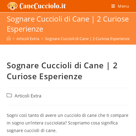
Salta
Menu
al
Sognare Cuccioli di Cane | 2 Curiose
contenuto
Esperienze
>
Articoli Extra
>
Sognare Cuccioli di Cane | 2 Curiose Esperienze
Sognare Cuccioli di Cane | 2
Curiose Esperienze
Categoria
Articoli Extra
dell'articolo:
Sogni così tanto di avere un cucciolo di cane che ti compare
in sogno un’intera cucciolata? Scopriamo cosa significa
sognare cuccioli di cane.