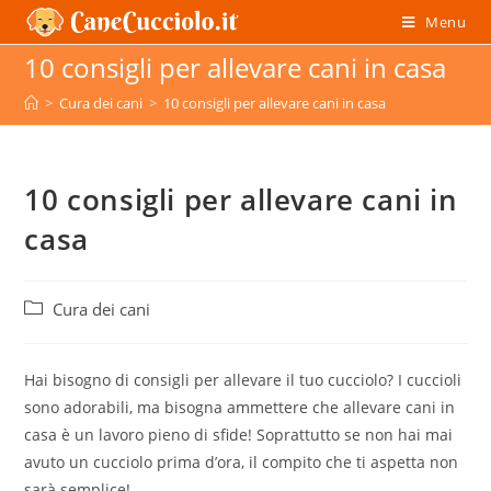
Salta
Menu
al
10 consigli per allevare cani in casa
contenuto
>
Cura dei cani
>
10 consigli per allevare cani in casa
10 consigli per allevare cani in
casa
Categoria
Cura dei cani
dell'articolo:
Hai bisogno di consigli per allevare il tuo cucciolo? I cuccioli
sono adorabili, ma bisogna ammettere che allevare cani in
casa è un lavoro pieno di sfide! Soprattutto se non hai mai
avuto un cucciolo prima d’ora, il compito che ti aspetta non
sarà semplice!