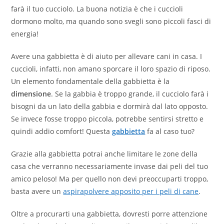
farà il tuo cucciolo. La buona notizia è che i cuccioli
dormono molto, ma quando sono svegli sono piccoli fasci di
energia!
Avere una gabbietta è di aiuto per allevare cani in casa. I
cuccioli, infatti, non amano sporcare il loro spazio di riposo.
Un elemento fondamentale della gabbietta è la
dimensione
. Se la gabbia è troppo grande, il cucciolo farà i
bisogni da un lato della gabbia e dormirà dal lato opposto.
Se invece fosse troppo piccola, potrebbe sentirsi stretto e
quindi addio comfort! Questa
gabbietta
fa al caso tuo?
Grazie alla gabbietta potrai anche limitare le zone della
casa che verranno necessariamente invase dai peli del tuo
amico peloso! Ma per quello non devi preoccuparti troppo,
basta avere un
aspirapolvere apposito per i peli di cane
.
Oltre a procurarti una gabbietta, dovresti porre attenzione