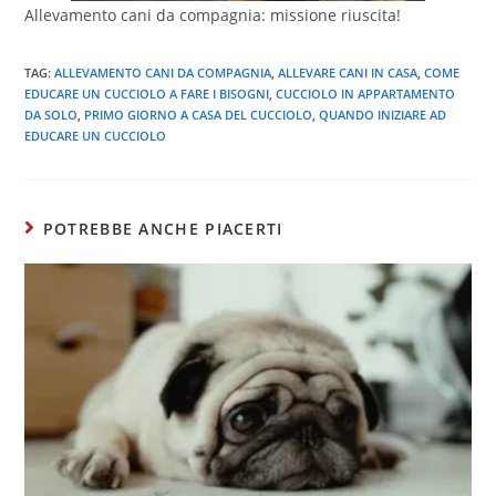
Allevamento cani da compagnia: missione riuscita!
TAG:
ALLEVAMENTO CANI DA COMPAGNIA
,
ALLEVARE CANI IN CASA
,
COME
EDUCARE UN CUCCIOLO A FARE I BISOGNI
,
CUCCIOLO IN APPARTAMENTO
DA SOLO
,
PRIMO GIORNO A CASA DEL CUCCIOLO
,
QUANDO INIZIARE AD
EDUCARE UN CUCCIOLO
POTREBBE ANCHE PIACERTI