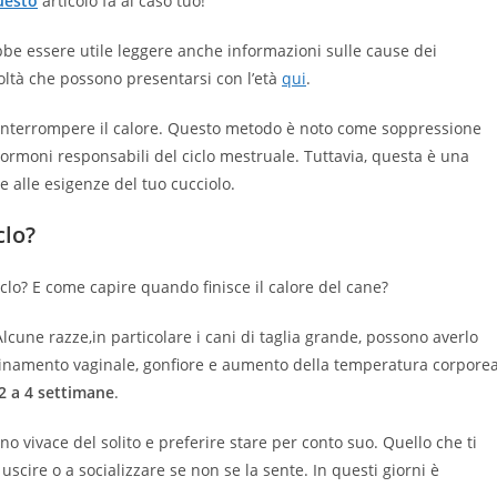
uesto
articolo fa al caso tuo!
bbe essere utile leggere anche informazioni sulle cause dei
coltà che possono presentarsi con l’età
qui
.
r interrompere il calore. Questo metodo è noto come soppressione
i ormoni responsabili del ciclo mestruale. Tuttavia, questa è una
e alle esigenze del tuo cucciolo.
clo?
iclo? E come capire quando finisce il calore del cane?
 Alcune razze,in particolare i cani di taglia grande, possono averlo
guinamento vaginale, gonfiore e aumento della temperatura corporea
2 a 4 settimane
.
o vivace del solito e preferire stare per conto suo. Quello che ti
uscire o a socializzare se non se la sente. In questi giorni è