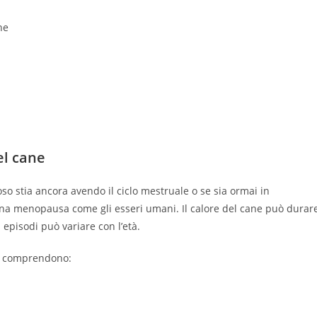
el cane
oso stia ancora avendo il ciclo mestruale o se sia ormai in
una menopausa come gli esseri umani. Il calore del cane può durar
 episodi può variare con l’età.
 e comprendono: