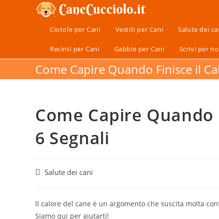
Salta
al
Ciotole per Cani
Vestiti per Cani
Salute dei ca
contenuto
Recinti per Cani
Gabbie per Cani
Scrivi per no
Come Capire Quando Finisce il Cal
Come Capire Quando Fi
6 Segnali
Categoria
Salute dei cani
dell'articolo:
ll calore del cane è un argomento che suscita molta con
Siamo qui per aiutarti!