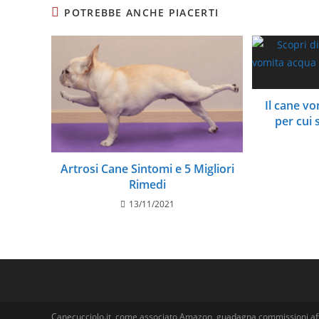
POTREBBE ANCHE PIACERTI
Il cane vo
per cui 
Artrosi Cane Sintomi e 5 Migliori
Rimedi
13/11/2021
Canecucciolo.it, come associato Amazon, guadagna commissioni affili