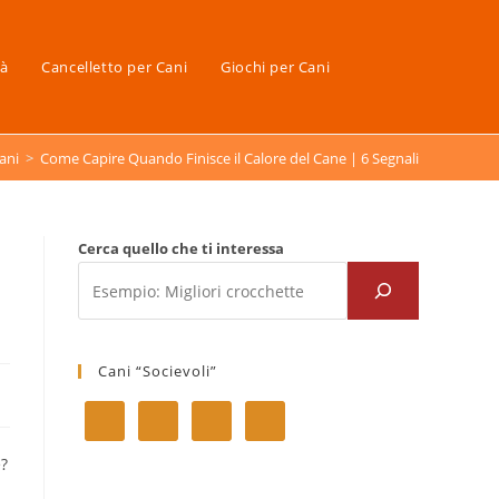
tà
Cancelletto per Cani
Giochi per Cani
ani
>
Come Capire Quando Finisce il Calore del Cane | 6 Segnali
|
Cerca quello che ti interessa
Cani “Socievoli”
e?