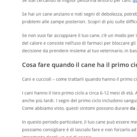
Se stai cercando la miglior pettorina antitiro per cani,
q
Se hai un cane anziano e noti segni di debolezza, potre
problemi alle zampe posteriori. Scopri di più sulle diffi
Se non vuoi far accoppiare il tuo cane, c’è un modo pe
del calore e consiste nell’uso di farmaci per bloccare gl
decisione da prendere insieme al tuo veterinario, in bas
Cosa fare quando il cane ha il primo ci
Cani e cuccioli – come trattarli quando hanno il primo c
I cani hanno il loro primo ciclo a circa 6-12 mesi di età.
anche più tardi. I segni del primo ciclo includono san
Come abbiamo visto, questi sintomi possono durare
da 
In questo periodo particolare, il tuo cane può essere men
possiamo consigliare è di lascialo fare e non forzarlo ad 