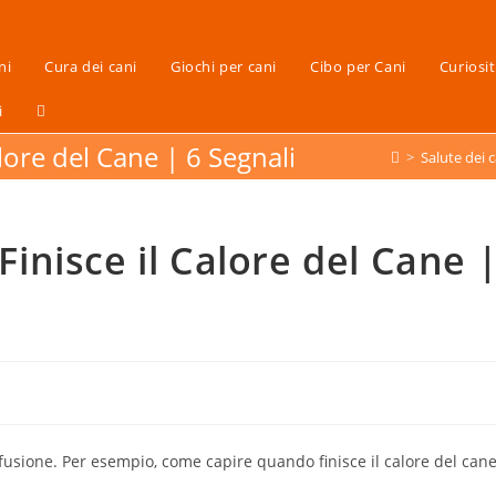
ni
Cura dei cani
Giochi per cani
Cibo per Cani
Curiosi
i
ore del Cane | 6 Segnali
>
Salute dei c
nisce il Calore del Cane 
fusione. Per esempio, come capire quando finisce il calore del can