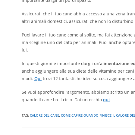
importante dargli un po’ di spazio.
Assicurati che il tuo cane abbia accesso a una zona tran
altri animali domestici, assicurati che non lo disturbino
Puoi lavare il tuo cane come al solito, ma fai attenzio
ma scegline uno delicato per animali. Puoi anche optare
lui.
In questi giorni è importante dargli un’
alimentazione eq
anche aggiungere alla sua dieta delle vitamine per cani
modi.
Qui
trovi 12 fantastiche idee su cosa aggiungere a
Se vuoi approfondire l’argomento, abbiamo scritto un art
quando il cane ha il ciclo. Dai un occhio
qui
.
TAG:
CALORE DEL CANE
,
COME CAPIRE QUANDO FINISCE IL CALORE DE